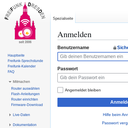
Spezialseite
Anmelden
Zur
Zur
Benutzername
Sich
Navigation
Suche
Hauptseite
springen
springen
Freifunk-Sprechstunde
Freifunk-Kalender
Passwort
FAQ
Mitmachen
Router auswählen
Angemeldet bleiben
Flash-Anleitungen
Router einrichten
Anmeld
Firmware-Download
Hilfe beim A
Live-Daten
Passwort ver
Dokumentation