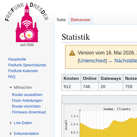
Seite
Diskussion
Statistik
Version vom 16. Mai 2026,
Hauptseite
(
Unterschied
)
← Nächstälte
Freifunk-Sprechstunde
Freifunk-Kalender
Zur
Zur
FAQ
Knoten
Online
Gateways
Nutze
Navigation
Suche
912
746
20
759
Mitmachen
springen
springen
Router auswählen
Flash-Anleitungen
Router einrichten
Firmware-Download
Live-Daten
Dokumentation