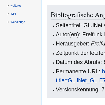
weiteres
Bibliografische A
Wiki
Werkzeuge
Seitentitel: GL.iNe
Autor(en): Freifunk
Herausgeber:
Freif
Zeitpunkt der letzt
Datum des Abrufs: 
Permanente URL:
h
title=GL.iNet_GL-
Versionskennung: 