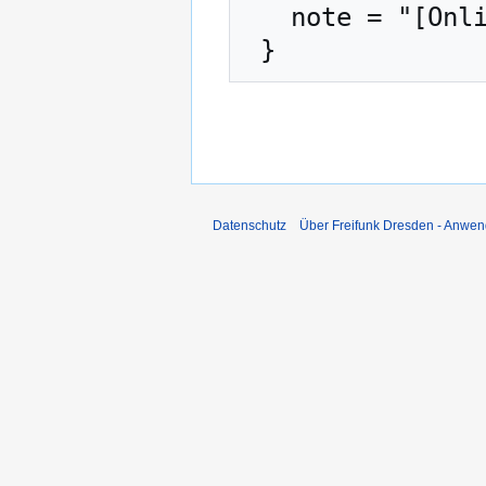
   note = "[Online; abgerufen am 8. August 2026]"

Datenschutz
Über Freifunk Dresden - Anwen