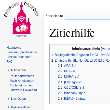
Spezialseite
Zitierhilfe
Zur
Zur
Hauptseite
Inhaltsverzeichnis
Navigation
Suche
Freifunk-Sprechstunde
1
Bibliografische Angaben für GL.iNet G
Freifunk-Kalender
springen
springen
2
Zitatstile für GL.iNet GL-E750 (LTE Ro
FAQ
2.1
APA-Stil
Mitmachen
2.2
MLA-Stil
Router auswählen
2.3
MHRA-Stil
Flash-Anleitungen
2.4
[Chicago-Stil
Router einrichten
2.5
CBE/CSE-Stil
Firmware-Download
2.6
Bluebook style
2.7
BibTeX-Eintrag
Live-Daten
Dokumentation