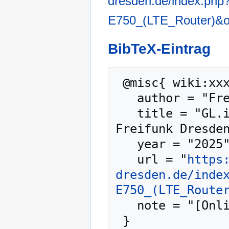
dresden.de/index.php?
E750_(LTE_Router)&o
BibTeX-Eintrag
 @misc{ wiki:xxx,

   author = "Freifunk Dresden - Anwender-Wiki",

   title = "GL.iNet GL-E750 (LTE Router) --- 
Freifunk Dresden
   year = "2025",

   url = "
https
dresden.de/inde
E750_(LTE_Route
   note = "[Online; abgerufen am 8. August 2026]"
