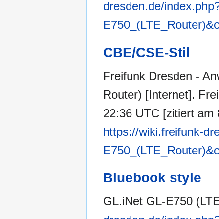
dresden.de/index.php?
E750_(LTE_Router)&o
CBE/CSE-Stil
Freifunk Dresden - An
Router) [Internet]. Fr
22:36 UTC [zitiert am 
https://wiki.freifunk-
E750_(LTE_Router)&o
Bluebook style
GL.iNet GL-E750 (LTE