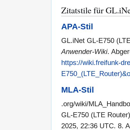
Zitatstile für GL.i
APA-Stil
GL.iNet GL-E750 (LTE 
Anwender-Wiki
. Abge
https://wiki.freifunk-
E750_(LTE_Router)&o
MLA-Stil
.org/wiki/MLA_Handb
GL-E750 (LTE Router
2025, 22:36 UTC. 8. A