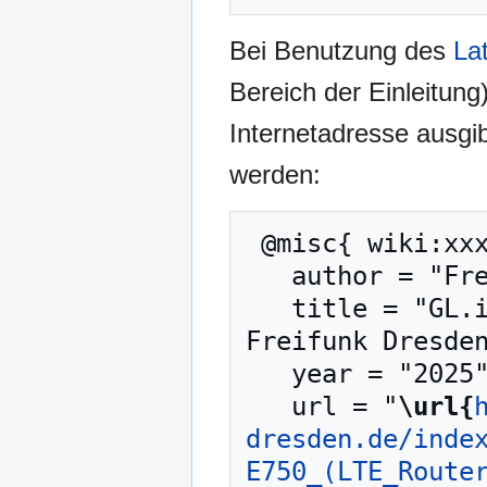
Bei Benutzung des
La
Bereich der Einleitung
Internetadresse ausg
werden:
 @misc{ wiki:xxx,

   author = "Freifunk Dresden - Anwender-Wiki",

   title = "GL.iNet GL-E750 (LTE Router) --- 
Freifunk Dresden
   year = "2025",

   url = "
\url{
dresden.de/inde
E750_(LTE_Route