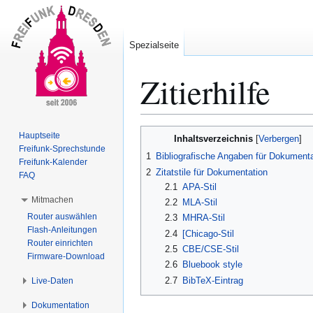
Spezialseite
Zitierhilfe
Zur
Zur
Hauptseite
Inhaltsverzeichnis
Navigation
Suche
Freifunk-Sprechstunde
1
Bibliografische Angaben für Dokumenta
Freifunk-Kalender
springen
springen
2
Zitatstile für Dokumentation
FAQ
2.1
APA-Stil
Mitmachen
2.2
MLA-Stil
Router auswählen
2.3
MHRA-Stil
Flash-Anleitungen
2.4
[Chicago-Stil
Router einrichten
2.5
CBE/CSE-Stil
Firmware-Download
2.6
Bluebook style
2.7
BibTeX-Eintrag
Live-Daten
Dokumentation