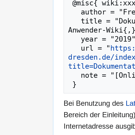
 @misc{ wiki:xxx,

   author = "Freifunk Dresden - Anwender-Wiki",

   title = "Dokumentation --- Freifunk Dresden - 
Anwender-Wiki{,}
   year = "2019",

   url = "
https
dresden.de/inde
title=Dokumenta
   note = "[Online; abgerufen am 7. August 2026]"

Bei Benutzung des
La
Bereich der Einleitung
Internetadresse ausg