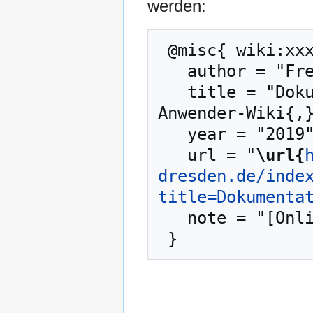
werden:
 @misc{ wiki:xxx,

   author = "Freifunk Dresden - Anwender-Wiki",

   title = "Dokumentation --- Freifunk Dresden - 
Anwender-Wiki{,}
   year = "2019",

   url = "
\url{
dresden.de/inde
title=Dokumenta
   note = "[Online; abgerufen am 7. August 2026]"
