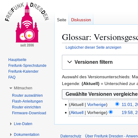
Seite
Diskussion
Glossar: Versionsges
Logbücher dieser Seite anzeigen
Zur
Zur
Hauptseite
Versionen filtern
Navigation
Suche
Freifunk-Sprechstunde
springen
springen
Freifunk-Kalender
Auswahl des Versionsunterschieds: Mar
FAQ
Legende:
(Aktuell)
= Unterschied zur a
Mitmachen
Router auswählen
Flash-Anleitungen
Aktuell
Vorherige
11:01, 2
2
Router einrichten
K
0
Aktuell
Vorherige
19:58, 
2
Firmware-Download
e
.
6
Live-Daten
i
O
.
n
k
M
Dokumentation
Datenschutz
Über Freifunk Dresden - Anwen
e