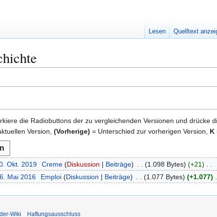
Lesen
Quelltext anze
chichte
kiere die Radiobuttons der zu vergleichenden Versionen und drücke d
ktuellen Version,
(Vorherige)
= Unterschied zur vorherigen Version,
K
0. Okt. 2019
Creme
Diskussion
Beiträge
1.098 Bytes
+21
26. Mai 2016
Emploi
Diskussion
Beiträge
1.077 Bytes
+1.077
der-Wiki
Haftungsausschluss