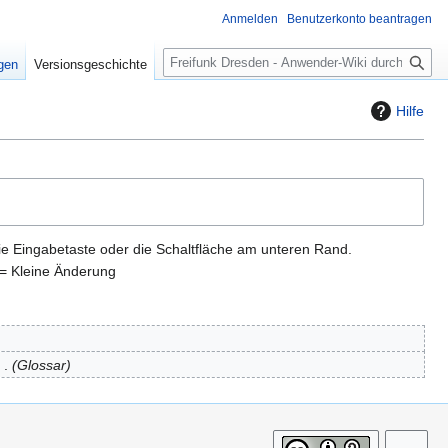
Anmelden
Benutzerkonto beantragen
S
igen
Versionsgeschichte
u
c
Hilfe
h
e
ie Eingabetaste oder die Schaltfläche am unteren Rand.
= Kleine Änderung
Glossar