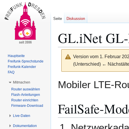
Seite
Diskussion
GL.iNet GL-
Hauptseite
Version vom 1. Februar 20
Freifunk-Sprechstunde
(Unterschied) ← Nächstälte
Freifunk-Kalender
FAQ
Zur
Zur
Mobiler LTE-Ro
Mitmachen
Navigation
Suche
Router auswählen
springen
springen
Flash-Anleitungen
Router einrichten
FailSafe-Mod
Firmware-Download
Live-Daten
Netzwerkadap
Dokumentation