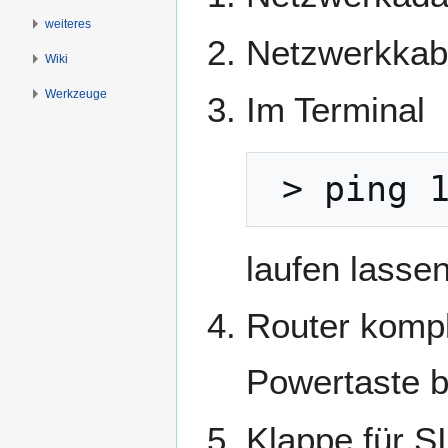
weiteres
Netzwerkkab
Wiki
Werkzeuge
Im Terminal
 > ping 
laufen lasse
Router kompl
Powertaste bi
Klappe für S