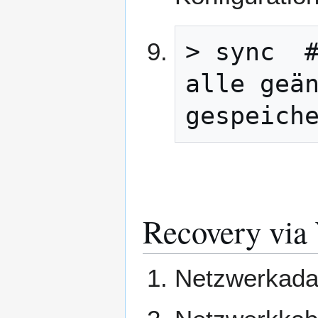
> sync  #
alle geän
gespeich
Recovery via
Netzwerkadap