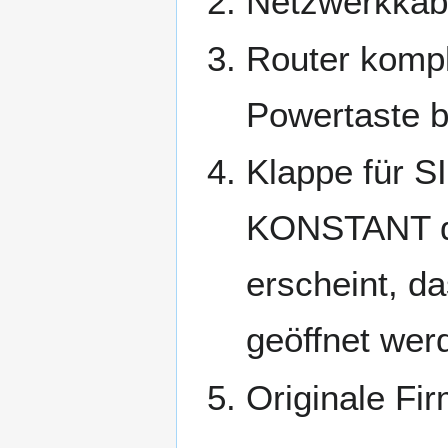
Netzwerkkab
Router kompl
Powertaste bi
Klappe für S
KONSTANT dr
erscheint, d
geöffnet wer
Originale Fi